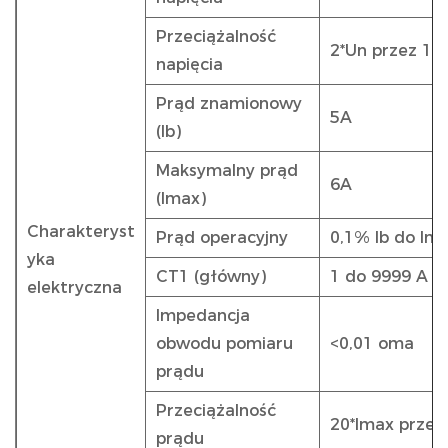
Przeciążalność
2*Un przez 1 
napięcia
Prąd znamionowy
5A
(Ib)
Maksymalny prąd
6A
(Imax)
Charakteryst
Prąd operacyjny
0,1% Ib do Im
yka
CT1 (główny)
1 do 9999 A
elektryczna
Impedancja
obwodu pomiaru
<0,01 oma
prądu
Przeciążalność
20*Imax przez
prądu