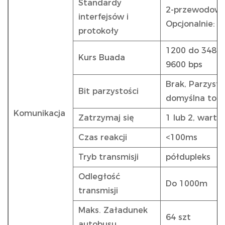
Standardy
2-przewodowy
interfejsów i
Opcjonalnie: 
protokoły
1200 do 34800
Kurs Buada
9600 bps
Brak, Parzysty
Bit parzystości
domyślna to B
Komunikacja
Zatrzymaj się
1 lub 2, warto
Czas reakcji
<100ms
Tryb transmisji
półdupleks
Odległość
Do 1000m
transmisji
Maks. Załadunek
64 szt
autobusu