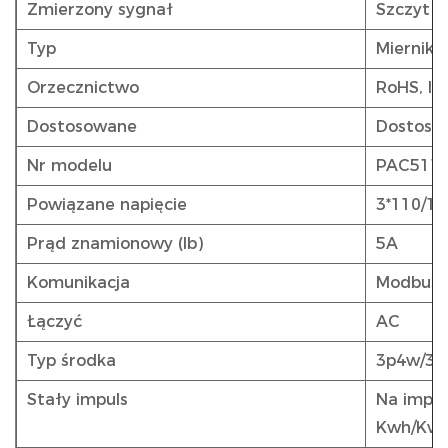
Zmierzony sygnał
Szczyt p
Typ
Miernik 
Orzecznictwo
RoHS, IS
Dostosowane
Dostoso
Nr modelu
PAC511
Powiązane napięcie
3*110/19
Prąd znamionowy (Ib)
5A
Komunikacja
Modbus
Łączyć
AC
Typ środka
3p4w/3p
Stały impuls
Na impul
Kwh/Kva