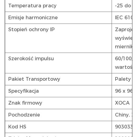
Temperatura pracy
-25 do 7
Emisje harmoniczne
IEC 6100
Stopień ochrony IP
Zaproje
wyświetl
miernika
Szerokość impulsu
60/100/2
wartość
Pakiet Transportowy
Palety z
Specyfikacja
96 x 96 
Znak firmowy
XOCA
Pochodzenie
Chiny, Z
Kod HS
9030339