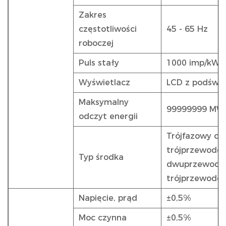
Zakres
częstotliwości
45 - 65 Hz
roboczej
Puls stały
1000 imp/kWh
Wyświetlacz
LCD z podświe
Maksymalny
99999999 MW
odczyt energii
Trójfazowy cz
trójprzewodo
Typ środka
dwuprzewodo
trójprzewodo
Napięcie, prąd
±0,5%
Moc czynna
±0,5%