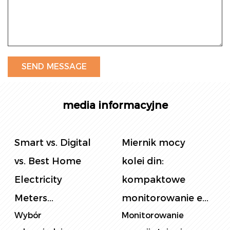
inteligentnego podejmowania decyzji.
media informacyjne
Miernik mocy
Miernik zasilania
kolei din:
panelu: Najlepszy
kompaktowe
przewodnik po ...
W dzisiejszym
monitorowanie e...
świecie świadomości
Monitorowanie
energii monit...