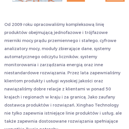
wysyłkowego. Eksport jest wygodny, pozwala
Inteligentna sieć: Jako ważna część inteligentnej
zaoszczędzić więcej czasu i kosztów. Uważamy, że jakość
sieci, służy do monitorowania zużycia energii
jest naszym życiem i zawsze przestrzegamy stylu pracy
rozproszonej energii i mikrosieci w czasie
Od 2009 roku opracowaliśmy kompleksową linię
opartego na „szczerości i pragmatyzmie, wytrwałości,
rzeczywistym oraz optymalizacji dystrybucji
produktów obejmującą jednofazowe i trójfazowe
pracy zespołowej i samotranscendencji”. Serdecznie
energii.
mierniki mocy prądu przemiennego i stałego, cyfrowe
zapraszamy klientów w kraju i za granicą do
analizatory mocy, moduły zbierające dane, systemy
Automatyka przemysłowa: W systemach
odwiedzenia nas i poszukiwania wspólnego rozwoju oraz
automatycznego odczytu liczników, systemy
tworzenia błyskotliwości.
automatyki przemysłowej służy do monitorowania
monitorowania i zarządzania energią oraz inne
zużycia energii przez urządzenia na linii
niestandardowe rozwiązania. Przez lata zapewnialiśmy
produkcyjnej, pomagając przedsiębiorstwom
klientom produkty i usługi wysokiej jakości oraz
oszczędzać energię, zmniejszać emisję i
nawiązaliśmy dobre relacje z klientami w ponad 50
kontrolować koszty.
krajach i regionach w kraju i za granicą. Jako zaufany
Nieruchomości komercyjne: W projektach
dostawca produktów i rozwiązań, Xinghao Technology
nie tylko zapewnia istniejące linie produktów i usług, ale
nieruchomości komercyjnych, takich jak centra
także zapewnia dostosowane rozwiązania spełniające
handlowe i budynki biurowe, służy do