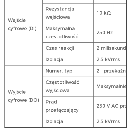
Rezystancja
10 kΩ
wejściowa
Wejście
cyfrowe (DI)
Maksymalna
250 Hz
częstotliwość
Czas reakcji
2 milisekundy
Izolacja
2,5 kVrms
Numer, typ
2 - przekaźni
Częstotliwość
Maksymalnie 
wyjściowa
Wyjście
cyfrowe (DO)
Prąd
250 V AC przy 3
przełączający
Izolacja
2,5 kVrms