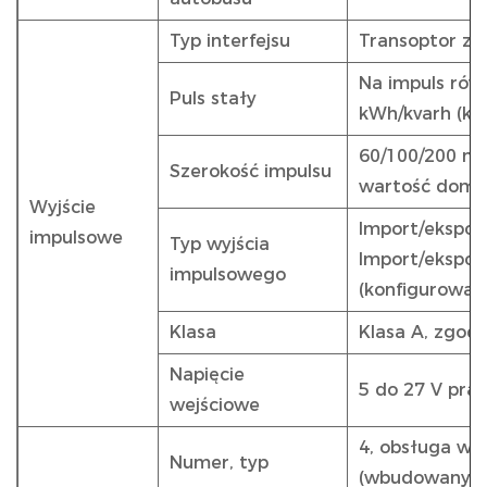
Typ interfejsu
Transoptor z 
Na impuls rów
Puls stały
kWh/kvarh (ko
60/100/200 mil
Szerokość impulsu
wartość domyś
Wyjście
Import/ekspor
impulsowe
Typ wyjścia
Import/ekspor
impulsowego
(konfigurowal
Klasa
Klasa A, zgodn
Napięcie
5 do 27 V prą
wejściowe
4, obsługa we
Numer, typ
(wbudowany za