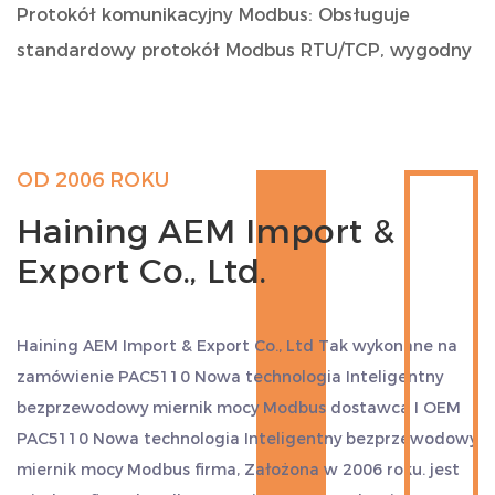
Protokół komunikacyjny Modbus: Obsługuje
standardowy protokół Modbus RTU/TCP, wygodny
do interakcji danych z różnymi systemami
automatyki i oprogramowaniem oraz do zdalnego
monitorowania i zarządzania.
OD 2006 ROKU
Transmisja bezprzewodowa: Wbudowany moduł
Haining AEM Import &
bezprzewodowy, obsługuje transmisję danych na
Export Co., Ltd.
duże odległości, nie wymaga okablowania, co
zmniejsza koszty instalacji i trudności
konserwacyjne.
Haining AEM Import & Export Co., Ltd Tak
wykonane na
Obsługa wejścia ze stykiem bezpotencjałowym:
zamówienie PAC5110 Nowa technologia Inteligentny
Zapewnia 4-kierunkową obsługę wejścia ze
bezprzewodowy miernik mocy Modbus dostawca
I
OEM
stykiem bezpotencjałowym (wbudowany zasilacz
PAC5110 Nowa technologia Inteligentny bezprzewodowy
miernik mocy Modbus firma
, Założona w 2006 roku. jest
20–24 V prądu stałego), odpowiednia do