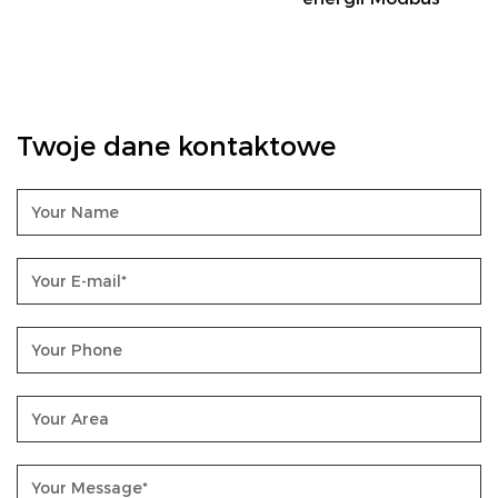
Pole aplikacji
Zarządzanie energią: zapewnia kompleksowe dane
dotyczące zużycia energii dla przedsiębiorstw,
agencji rządowych itp., aby pomóc w zarządzaniu
Twoje dane kontaktowe
energią oraz oszczędzaniu energii i redukcji emisji.
Automatyka przemysłowa: W zakresie automatyki
przemysłowej, jako kluczowe urządzenie do
gromadzenia i przesyłania danych, wspiera
automatyzację i inteligencję procesu
produkcyjnego.
Internet rzeczy (IoT): jako jedno z urządzeń IoT
łączy się go z platformami chmurowymi, dużymi
zbiorami danych i innymi technologiami w celu
zdalnego monitorowania, analizy danych i