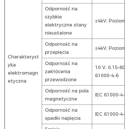
Odporność na
szybkie
±4kV; Poziom 
elektryczne stany
nieustalone
Odporność na
±4kV; Poziom 
przepięcia
Charakteryst
Odporność na
yka
10 V, 0,15–80 
zakłócenia
elektromagn
61000-4-6
przewodzone
etyczna
Odporność na pola
IEC 61000-4-8
magnetyczne
Odporność na
IEC 61000-4-1
spadki napięcia