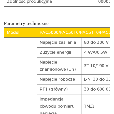
Zdolność produkcyjna
1000000 
Parametry techniczne
Model
PAC5000/PAC5010/PAC5110/PAC51
Napięcie zasilania
80 do 300 V A
Zużycie energii
< 4VA/0,5W
Napięcie
3*110/190 V l
znamionowe (Un)
Napięcie robocze
L-N: 30 do 350
PT1 (główny)
30 do 600 000
Impedancja
obwodu pomiaru
1MΩ
napięcia