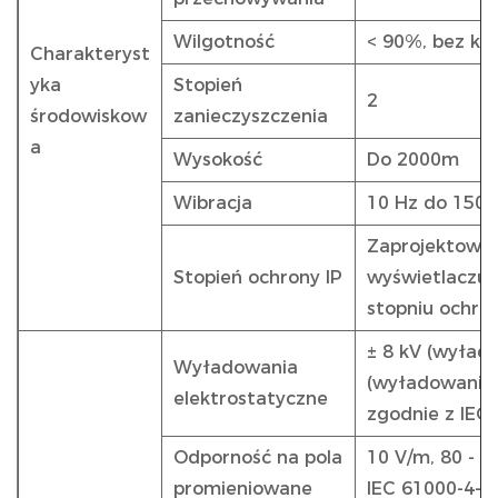
Wilgotność
< 90%, bez ko
Charakteryst
yka
Stopień
2
środowiskow
zanieczyszczenia
a
Wysokość
Do 2000m
Wibracja
10 Hz do 150 
Zaprojektowan
Stopień ochrony IP
wyświetlaczu I
stopniu ochro
± 8 kV (wyład
Wyładowania
(wyładowanie 
elektrostatyczne
zgodnie z IEC
Odporność na pola
10 V/m, 80 - 2
promieniowane
IEC 61000-4-3