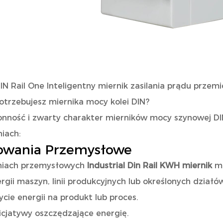
N Rail One Inteligentny miernik zasilania prądu przem
otrzebujesz miernika mocy kolei DIN?
nność i zwarty charakter mierników mocy szynowej DIN
iach:
owania Przemysłowe
niach przemysłowych
Industrial Din Rail KWH miernik
m
rgii maszyn, linii produkcyjnych lub określonych dział
ycie energii na produkt lub proces.
icjatywy oszczędzające energię.