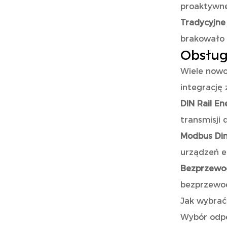
proaktywne
Tradycyjne 
brakowało 
Obsług
Wiele nowo
integrację
DIN Rail E
transmisji
Modbus Din
urządzeń e
Bezprzewo
bezprzewod
Jak wybrać
Wybór odpo