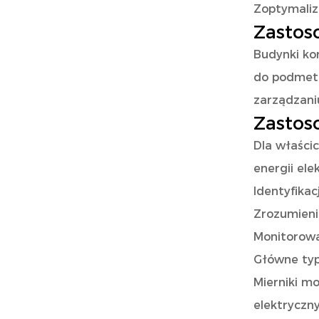
Zoptymaliz
Zastos
Budynki kom
do podmeto
zarządzani
Zastos
Dla właści
energii el
Identyfikac
Zrozumieni
Monitorowa
Główne typ
Mierniki m
elektryczn