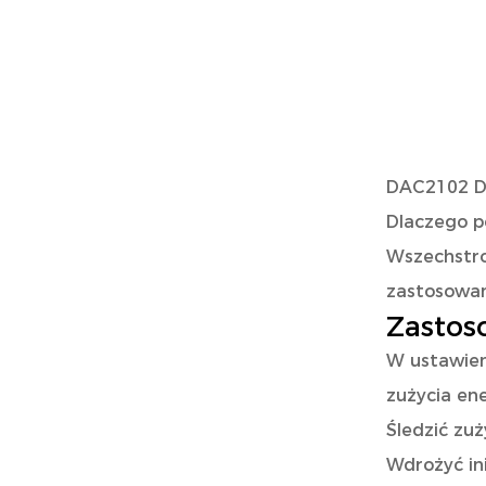
DAC2102 DI
Dlaczego p
Wszechstro
zastosowan
Zastos
W ustawie
zużycia ene
Śledzić zuż
Wdrożyć in