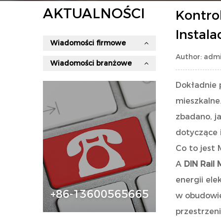
AKTUALNOŚCI
Kontro
Instala
Wiadomości firmowe
Author: admi
Wiadomości branżowe
Dokładnie 
mieszkalne
zbadano, ja
dotyczące i
Co to jest
A
DIN Rail
energii el
+86-13600565665
w obudowie 
przestrzeni