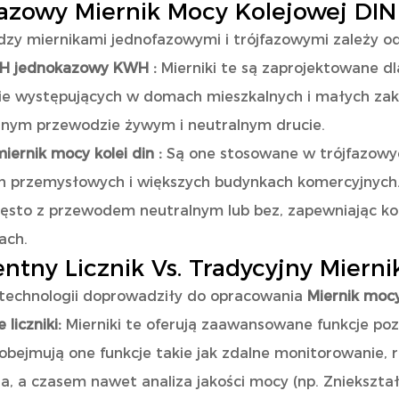
azowy Miernik Mocy Kolejowej DIN
zy miernikami jednofazowymi i trójfazowymi zależy od
WH jednokazowy KWH
:
Mierniki te są zaprojektowane d
e występujących w domach mieszkalnych i małych zakł
dnym przewodzie żywym i neutralnym drucie.
miernik mocy kolei din
:
Są one stosowane w trójfazowy
h przemysłowych i większych budynkach komercyjnych. 
zęsto z przewodem neutralnym lub bez, zapewniając k
ach.
entny Licznik Vs. Tradycyjny Mierni
technologii doprowadziły do ​​opracowania
Miernik moc
 liczniki:
Mierniki te oferują zaawansowane funkcje p
obejmują one funkcje takie jak zdalne monitorowanie, 
a, a czasem nawet analiza jakości mocy (np. Zniekszta