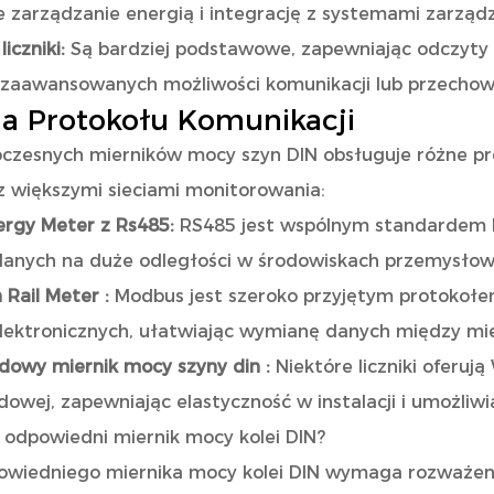
 zarządzanie energią i integrację z systemami zarząd
liczniki:
Są bardziej podstawowe, zapewniając odczyty 
zaawansowanych możliwości komunikacji lub przecho
a Protokołu Komunikacji
czesnych mierników mocy szyn DIN obsługuje różne pro
 z większymi sieciami monitorowania:
nergy Meter z Rs485:
RS485 jest wspólnym standardem 
 danych na duże odległości w środowiskach przemysłow
 Rail Meter
:
Modbus jest szeroko przyjętym protokoł
lektronicznych, ułatwiając wymianę danych między mi
dowy miernik mocy szyny din
:
Niektóre liczniki oferują
owej, zapewniając elastyczność w instalacji i umożliw
 odpowiedni miernik mocy kolei DIN?
wiedniego miernika mocy kolei DIN wymaga rozważenia