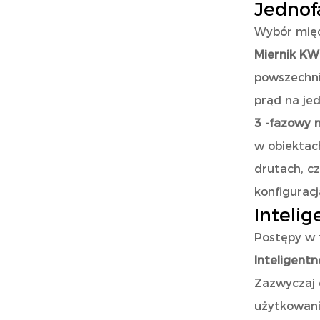
Jednof
Wybór międ
Miernik K
powszechni
prąd na je
3 -fazowy 
w obiektac
drutach, c
konfiguracj
Intelig
Postępy w 
Inteligentne
Zazwyczaj 
użytkowani