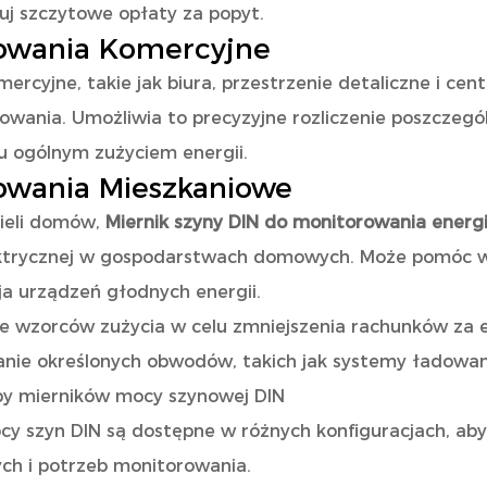
uj szczytowe opłaty za popyt.
owania Komercyjne
ercyjne, takie jak biura, przestrzenie detaliczne i cent
wania. Umożliwia to precyzyjne rozliczenie poszczeg
u ogólnym zużyciem energii.
owania Mieszkaniowe
cieli domów,
Miernik szyny DIN do monitorowania ener
ektrycznej w gospodarstwach domowych. Może pomóc 
ja urządzeń głodnych energii.
e wzorców zużycia w celu zmniejszenia rachunków za e
nie określonych obwodów, takich jak systemy ładowan
y mierników mocy szynowej DIN
ocy szyn DIN są dostępne w różnych konfiguracjach, ab
ych i potrzeb monitorowania.