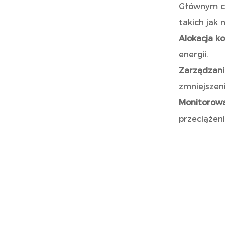
Głównym ce
takich jak 
Alokacja k
energii.
Zarządzani
zmniejszen
Monitorow
przeciążen