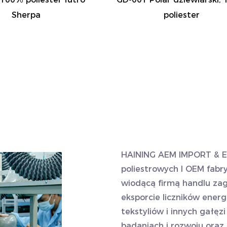
Sherpa
poliester
HAINING AEM IMPORT & E
poliestrowych
I
OEM fabry
wiodącą firmą handlu za
eksporcie liczników energ
tekstyliów i innych gałęzi
badaniach i rozwoju oraz