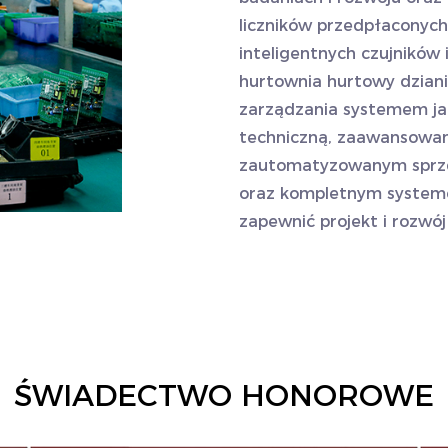
liczników przedpłaconyc
inteligentnych czujników 
hurtownia
hurtowy dziani
zarządzania systemem jak
techniczną, zaawansowan
zautomatyzowanym sprzęt
oraz kompletnym systeme
zapewnić projekt i rozwó
ŚWIADECTWO HONOROWE