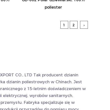
poliester
1
2
›
XPORT CO., LTD Tak
producent dzianin
ka dzianin poliestrowych
w Chinach. Jest
granicznego z 15-letnim doświadczeniem w
ii elektrycznej, wyrobów sanitarnych,
 przemysłu. Fabryka specjalizuje się w
 produkcji przyrządów do pomiaru mocy,