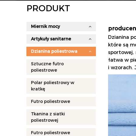
PRODUKT
Miernik mocy
producent
Dzianina p
Artykuły sanitarne
które są mo
Dzianina poliestrowa
sportowej, 
łatwa w pie
Sztuczne futro
i wzorach.
poliestrowe
Polar poliestrowy w
kratkę
Futro poliestrowe
Tkanina z siatki
poliestrowej
Futro poliestrowe