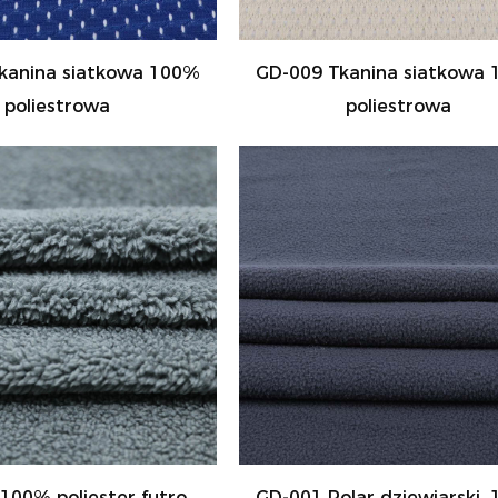
kanina siatkowa 100%
GD-009 Tkanina siatkowa
poliestrowa
poliestrowa
100% poliester futro
GD-001 Polar dziewiarski,