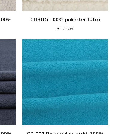
 100%
GD-015 100% poliester futro
Sherpa
 100%
GD-002 Polar dziewiarski, 100%