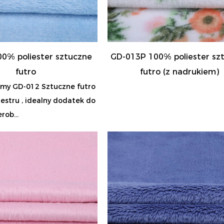
0% poliester sztuczne
GD-013P 100% poliester sz
futro
futro (z nadrukiem)
my GD-012 Sztuczne futro
estru , idealny dodatek do
rob...