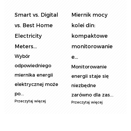
tal
Miernik mocy
Kontrolowanie
kolei din:
zużycia energii
kompaktowe
elektrycznej:
monitorowanie
Wybór ...
Dokładnie pomiar
e...
zużycia energii
Monitorowanie
jest niezbędne w
energii staje się
oże
różnych...
niezbędne
Przeczytaj więcej
zarówno dla zas...
Przeczytaj więcej