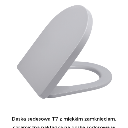
Deska sedesowa T7 z miękkim zamknięciem,
ceramiczna nakładka na deskę sedesową w