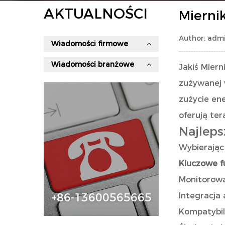
AKTUALNOŚCI
Mierni
Author: admi
Wiadomości firmowe
Wiadomości branżowe
Jakiś
Miern
zużywanej 
zużycie ene
oferują te
Najleps
Wybierając 
Kluczowe fu
Monitorowan
Integracja 
+86-13600565665
Kompatybil