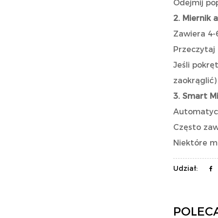
Odejmij pop
2. Miernik 
Zawiera 4-
Przeczytaj 
Jeśli pokrę
zaokrąglić)
3. Smart Mi
Automatycz
Często zaw
Niektóre m
Udział:
POLEC