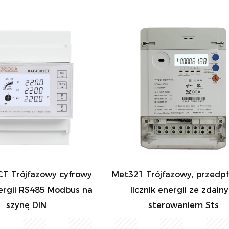
Met321 Trójfazowy, przedpłatowy
Dac7321c-CT N
licznik energii ze zdalnym
WiFi z elektroni
sterowaniem Sts
energii transfo