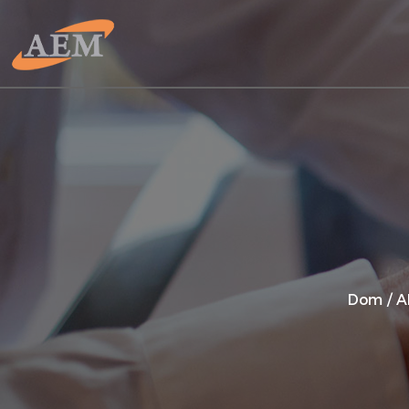
Dom
/
A