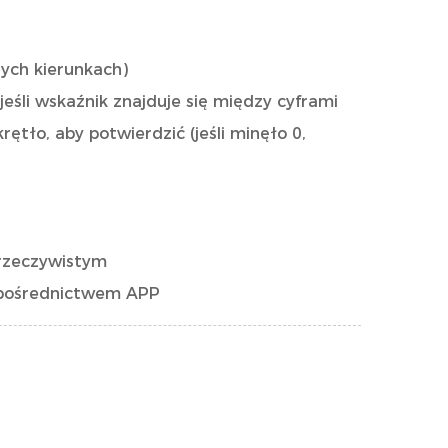
ych kierunkach)
jeśli wskaźnik znajduje się między cyframi
ętło, aby potwierdzić (jeśli minęło 0,
 rzeczywistym
a pośrednictwem APP