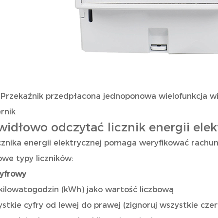
rzekaźnik przedpłacona jednoponowa wielofunkcja wie
ernik
widłowo odczytać licznik energii elek
cznika energii elektrycznej pomaga weryfikować rachunk
owe typy liczników:
cyfrowy
kilowatogodzin (kWh) jako wartość liczbową
stkie cyfry od lewej do prawej (zignoruj ​​wszystkie cze