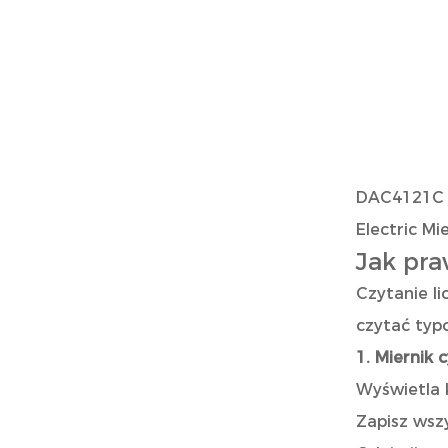
DAC4121C P
Electric Mi
Jak pra
Czytanie li
czytać typ
1. Miernik 
Wyświetla 
Zapisz wszy