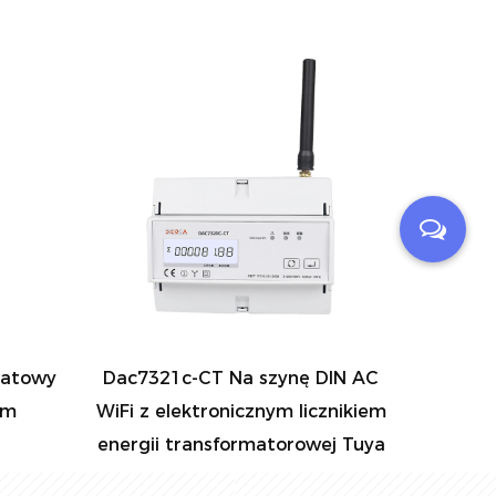
a szynę DIN AC
Dac4301 Wielotaryfowy licznik
cznym licznikiem
energii elektrycznej Modbus na
rmatorowej Tuya
szynę DIN AC